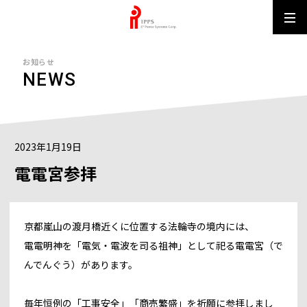
IPPS MUN
お知らせ
NEWS
2023年1月19日
電電宮参拝
京都嵐山の渡月橋近くに位置する法輪寺の境内には、
電電明神を「電気・電波を司る祖神」として祀る電電宮（で
んでんぐう）があります。
毎年恒例の「工事安全」「商売繁盛」を祈願に参拝しまし