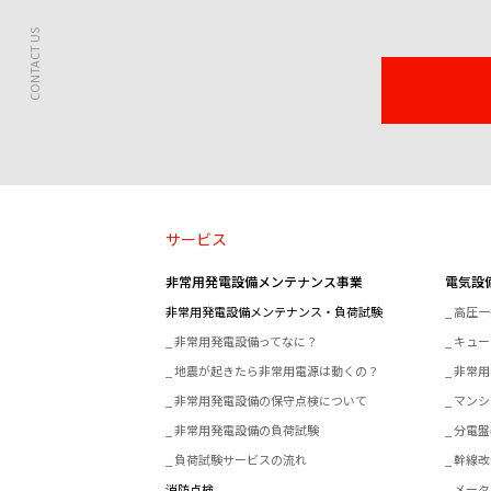
CONTACT US
サービス
非常用発電設備メンテナンス事業
電気設
非常用発電設備メンテナンス・負荷試験
高圧一
非常用発電設備ってなに？
キュー
地震が起きたら非常用電源は動くの？
非常用
非常用発電設備の保守点検について
マンシ
非常用発電設備の負荷試験
分電盤
負荷試験サービスの流れ
幹線改
消防点検
メータ