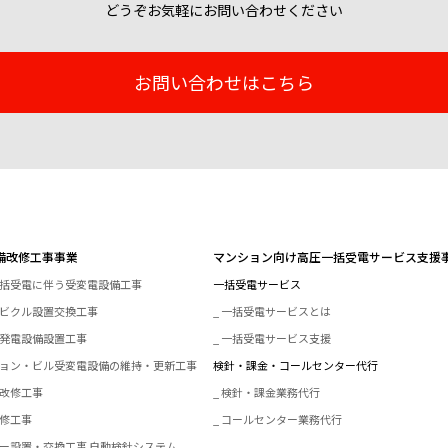
どうぞお気軽にお問い合わせください
お問い合わせはこちら
備改修工事事業
マンション向け高圧一括受電サービス支援
括受電に伴う受変電設備工事
一括受電サービス
ビクル設置交換工事
一括受電サービスとは
発電設備設置工事
一括受電サービス支援
ョン・ビル受変電設備の維持・更新工事
検針・課金・コールセンター代行
改修工事
検針・課金業務代行
修工事
コールセンター業務代行
ー設置・交換工事 自動検針システム